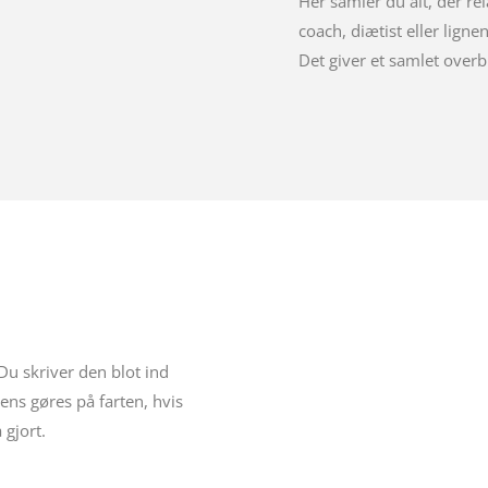
Her samler du alt, der rel
coach, diætist eller ligne
Det giver et samlet overbl
. Du skriver den blot ind
tens gøres på farten, hvis
 gjort.