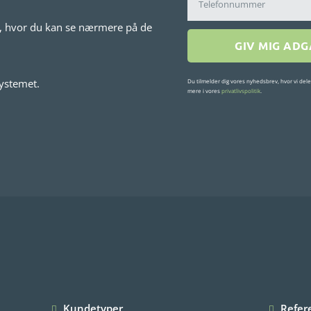
it, hvor du kan se nærmere på de
GIV MIG AD
systemet.
Du tilmelder dig vores nyhedsbrev, hvor vi dele
mere i vores
privatlivspolitik
.
Kundetyper
Refer