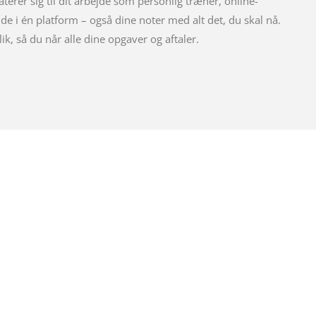
aterer sig til dit arbejde som personlig træner, online-
nde i én platform – også dine noter med alt det, du skal nå.
ik, så du når alle dine opgaver og aftaler.