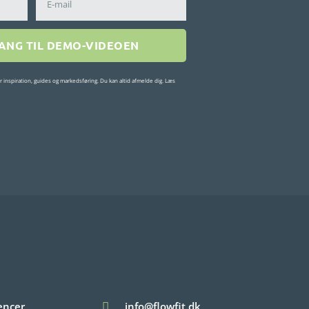
GANG TIL DEMO-VIDEOEN
r inspiration, guides og markedsføring. Du kan altid afmelde dig. Læs
encer
info@flowfit.dk